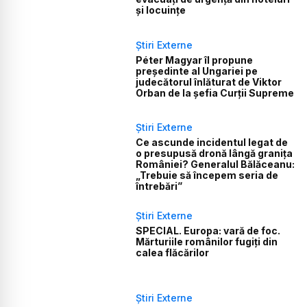
și locuințe
Știri Externe
Péter Magyar îl propune
președinte al Ungariei pe
judecătorul înlăturat de Viktor
Orban de la șefia Curții Supreme
Știri Externe
Ce ascunde incidentul legat de
o presupusă dronă lângă granița
României? Generalul Bălăceanu:
„Trebuie să începem seria de
întrebări”
Știri Externe
SPECIAL. Europa: vară de foc.
Mărturiile românilor fugiți din
calea flăcărilor
Știri Externe