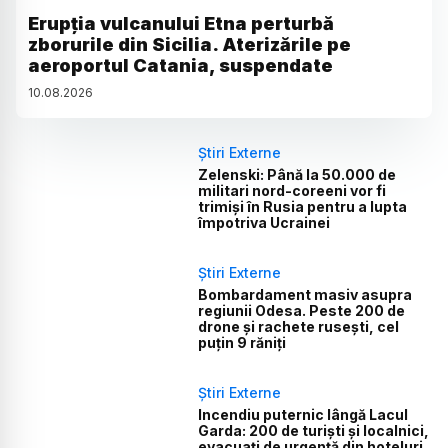
Erupția vulcanului Etna perturbă
zborurile din Sicilia. Aterizările pe
aeroportul Catania, suspendate
10
.
08
.
2026
Știri Externe
Zelenski: Până la 50.000 de
militari nord-coreeni vor fi
trimiși în Rusia pentru a lupta
împotriva Ucrainei
Știri Externe
Bombardament masiv asupra
regiunii Odesa. Peste 200 de
drone și rachete rusești, cel
puțin 9 răniți
Știri Externe
Incendiu puternic lângă Lacul
Garda: 200 de turiști și localnici,
evacuați de urgență din hoteluri