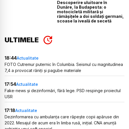
Descoperire uluitoare în
Dunăre, la Budapesta: o
motocicletă militară și
rămășițele a doi soldați germani,
scoase la iveală de secetă
ULTIMELE
18:44
Actualitate
FOTO Cutremur puternic în Columbia. Seismul cu magnitudinea
7,4 a provocat răniți și pagube materiale
17:54
Actualitate
Fake-news și dezinformări, fără lege. PSD respinge proiectul
USR
17:18
Actualitate
Dezinformarea cu ambulanța care răpește copii apăruse din
2022. Mesajul de acum era în limba rusă, inițial. CNA anunță
achiziția unui soft special