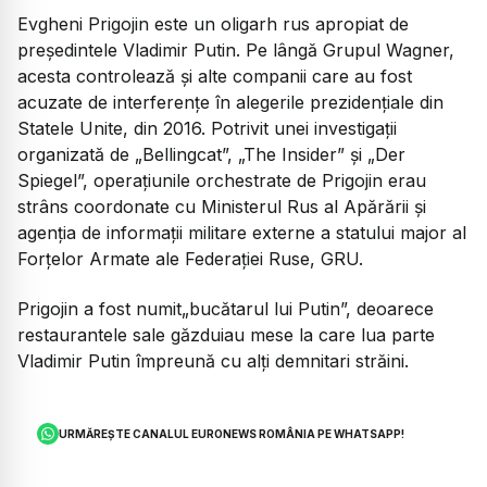
Evgheni Prigojin este un oligarh rus apropiat de
președintele Vladimir Putin. Pe lângă Grupul Wagner,
acesta controlează și alte companii care au fost
acuzate de interferențe în alegerile prezidențiale din
Statele Unite, din 2016. Potrivit unei investigații
organizată de „Bellingcat”, „The Insider” și „Der
Spiegel”, operațiunile orchestrate de Prigojin erau
strâns coordonate cu Ministerul Rus al Apărării și
agenția de informații militare externe a statului major al
Forțelor Armate ale Federației Ruse, GRU.
Prigojin a fost numit„bucătarul lui Putin”, deoarece
restaurantele sale găzduiau mese la care lua parte
Vladimir Putin împreună cu alți demnitari străini.
URMĂREȘTE CANALUL EURONEWS ROMÂNIA PE WHATSAPP!