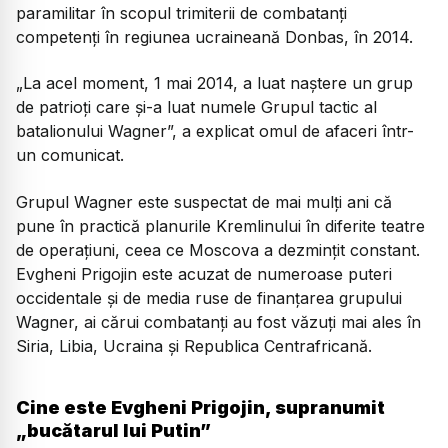
paramilitar în scopul trimiterii de combatanţi
competenţi în regiunea ucraineană Donbas, în 2014.
„La acel moment, 1 mai 2014, a luat naştere un grup
de patrioţi care şi-a luat numele Grupul tactic al
batalionului Wagner”, a explicat omul de afaceri într-
un comunicat.
Grupul Wagner este suspectat de mai mulţi ani că
pune în practică planurile Kremlinului în diferite teatre
de operaţiuni, ceea ce Moscova a dezminţit constant.
Evgheni Prigojin este acuzat de numeroase puteri
occidentale şi de media ruse de finanţarea grupului
Wagner, ai cărui combatanţi au fost văzuţi mai ales în
Siria, Libia, Ucraina şi Republica Centrafricană.
Cine este Evgheni Prigojin, supranumit
„bucătarul lui Putin”