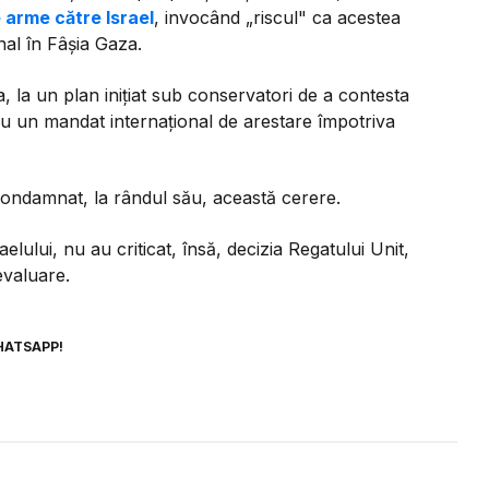
 arme către Israel
, invocând „riscul" ca acestea
onal în Fâşia Gaza.
la un plan iniţiat sub conservatori de a contesta
ru un mandat internaţional de arestare împotriva
ondamnat, la rândul său, această cerere.
raelului, nu au criticat, însă, decizia Regatului Unit,
evaluare.
HATSAPP!