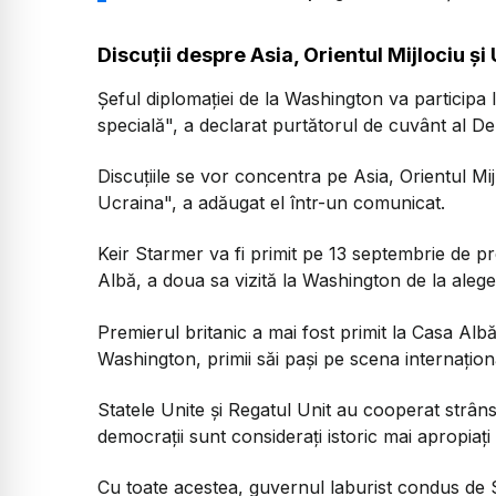
Discuții despre Asia, Orientul Mijlociu și
Şeful diplomaţiei de la Washington va participa 
specială", a declarat purtătorul de cuvânt al D
Discuţiile se vor concentra pe Asia, Orientul Mijl
Ucraina", a adăugat el într-un comunicat.
Keir Starmer va fi primit pe 13 septembrie de p
Albă, a doua sa vizită la Washington de la alege
Premierul britanic a mai fost primit la Casa Al
Washington, primii săi paşi pe scena internaţion
Statele Unite şi Regatul Unit au cooperat strâns
democraţii sunt consideraţi istoric mai apropiaţi
Cu toate acestea, guvernul laburist condus de St