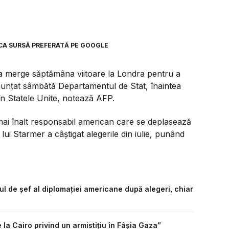
CA SURSĂ PREFERATĂ PE GOOGLE
va merge săptămâna viitoare la Londra pentru a
anunţat sâmbătă Departamentul de Stat, înaintea
 în Statele Unite, notează AFP.
l mai înalt responsabil american care se deplasează
 lui Starmer a câştigat alegerile din iulie, punând
ul de șef al diplomației americane după alegeri, chiar
 la Cairo privind un armistiţiu în Fâşia Gaza”