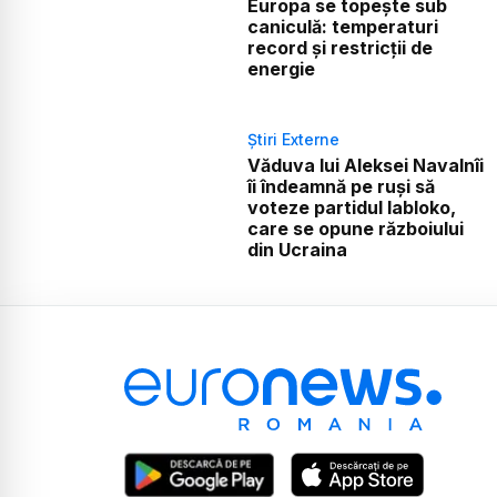
Europa se topește sub
caniculă: temperaturi
record și restricții de
energie
Știri Externe
Văduva lui Aleksei Navalnîi
îi îndeamnă pe ruși să
voteze partidul Iabloko,
care se opune războiului
din Ucraina