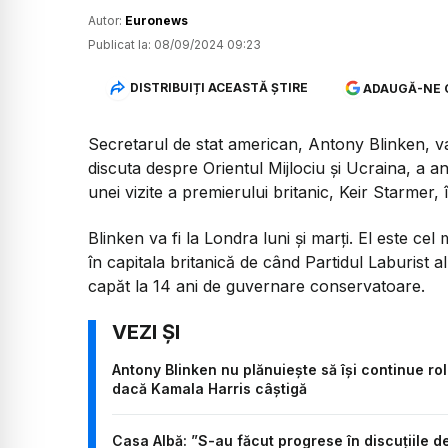
Autor:
Euronews
Publicat la:
08/09/2024 09:23
DISTRIBUIȚI ACEASTĂ ȘTIRE
ADAUGĂ-NE 
Secretarul de stat american, Antony Blinken, 
discuta despre Orientul Mijlociu şi Ucraina, a 
unei vizite a premierului britanic, Keir Starmer,
Blinken va fi la Londra luni şi marţi. El este ce
în capitala britanică de când Partidul Laburist al
capăt la 14 ani de guvernare conservatoare.
Antony Blinken nu plănuieşte să îşi continue rol
dacă Kamala Harris câștigă
Casa Albă: ”S-au făcut progrese în discuţiile de