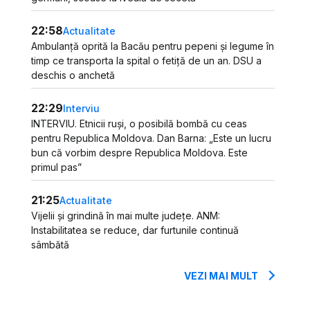
22:58
Actualitate
Ambulanță oprită la Bacău pentru pepeni și legume în
timp ce transporta la spital o fetiță de un an. DSU a
deschis o anchetă
22:29
Interviu
INTERVIU. Etnicii ruși, o posibilă bombă cu ceas
pentru Republica Moldova. Dan Barna: „Este un lucru
bun că vorbim despre Republica Moldova. Este
primul pas”
21:25
Actualitate
Vijelii și grindină în mai multe județe. ANM:
Instabilitatea se reduce, dar furtunile continuă
sâmbătă
VEZI MAI MULT