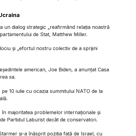
 Ucraina
la un dialog strategic „reafirmând relaţia noastră
epartamentului de Stat, Matthew Miller.
ociu şi „efortul nostru colectiv de a sprijini
reşedintele american, Joe Biden, a anunţat Casa
rea sa.
bă pe 10 iulie cu ocazia summitului NATO de la
ală.
 în majoritatea problemelor internaţionale şi
 de Partidul Laburist decât de conservatori.
armer şi-a înăsprit poziţia faţă de Israel, cu