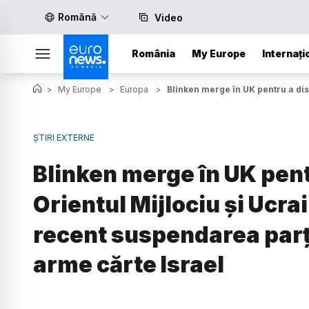
Română
Video
România
My Europe
Internați
>
My Europe
>
Europa
>
Blinken merge în UK pentru a dis
ȘTIRI EXTERNE
Blinken merge în UK pen
Orientul Mijlociu şi Ucra
recent suspendarea parți
arme cărte Israel