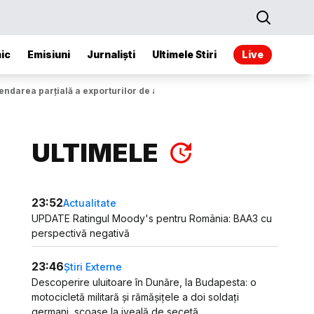
ic
Emisiuni
Jurnaliști
Ultimele Stiri
Live
endarea parțială a exporturilor de arme cărte Israel
ULTIMELE
23:52
Actualitate
UPDATE Ratingul Moody's pentru România: BAA3 cu
perspectivă negativă
23:46
Știri Externe
Descoperire uluitoare în Dunăre, la Budapesta: o
motocicletă militară și rămășițele a doi soldați
germani, scoase la iveală de secetă