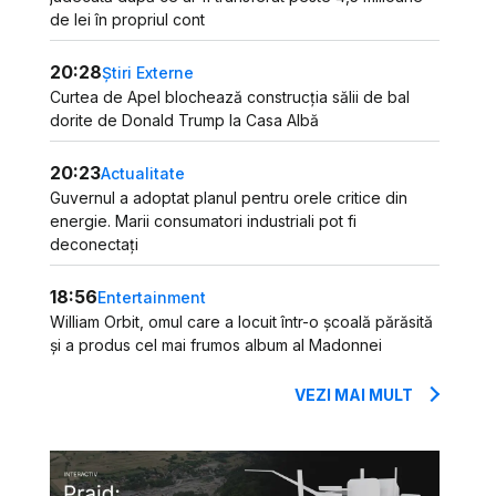
de lei în propriul cont
20:28
Știri Externe
Curtea de Apel blochează construcția sălii de bal
dorite de Donald Trump la Casa Albă
20:23
Actualitate
Guvernul a adoptat planul pentru orele critice din
energie. Marii consumatori industriali pot fi
deconectați
18:56
Entertainment
William Orbit, omul care a locuit într-o școală părăsită
și a produs cel mai frumos album al Madonnei
VEZI MAI MULT