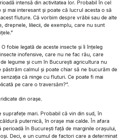
ioadă intensă din activitatea lor. Probabil în cel
și mai interesant și poate că lucrul acesta o să
 acest fluture. Că vorbim despre vrăbii sau de alte
e, drepnele, liliecii, de exemplu, care nu sunt
țele.”
fobie legată de aceste insecte și îi înțeleg
 insecte inofensive, care nu ne fac rău, care
 de legume și cum în București agricultura nu
 ne păstrăm calmul și poate chiar să ne bucurăm de
senzația că ninge cu fluturi. Ce poate fi mai
licată pe care o traversăm?”.
ridicate din orașe.
e suprafețe mari. Probabil că vin din sud, în
 căldură puternică, în orașe mai calde. În afara
 perioadă în București față de marginile orașului,
oși. Deci, e un cumul de factori care a determinat