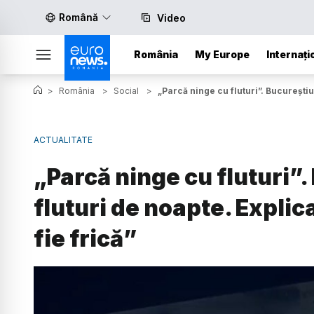
Română
Video
România
My Europe
Internați
>
România
>
Social
>
„Parcă ninge cu fluturi”. Bucureștiul
ACTUALITATE
„Parcă ninge cu fluturi”.
fluturi de noapte. Explica
fie frică”