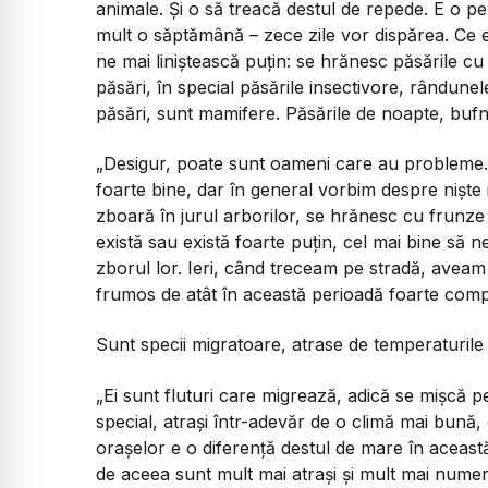
animale. Și o să treacă destul de repede. E o per
mult o săptămână – zece zile vor dispărea. Ce e 
ne mai liniștească puțin: se hrănesc păsările cu
păsări, în special păsările insectivore, rândunel
păsări, sunt mamifere. Păsările de noapte, bufni
„Desigur, poate sunt oameni care au probleme. O 
foarte bine, dar în general vorbim despre niște
zboară în jurul arborilor, se hrănesc cu frunze
există sau există foarte puțin, cel mai bine să
zborul lor. Ieri, când treceam pe stradă, aveam 
frumos de atât în această perioadă foarte comp
Sunt specii migratoare, atrase de temperaturile 
„Ei sunt fluturi care migrează, adică se mișcă p
special, atrași într-adevăr de o climă mai bună,
orașelor e o diferență destul de mare în această
de aceea sunt mult mai atrași și mult mai numer