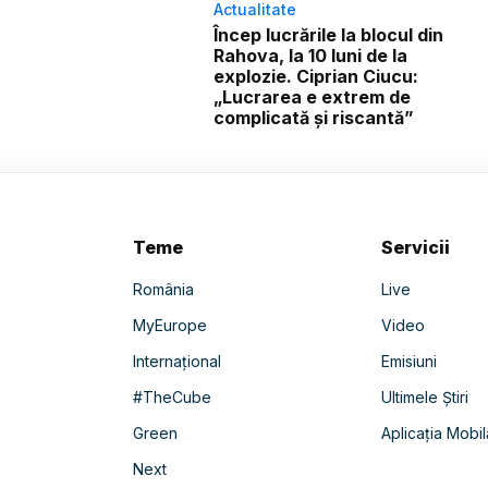
Actualitate
Încep lucrările la blocul din
Rahova, la 10 luni de la
explozie. Ciprian Ciucu:
„Lucrarea e extrem de
complicată și riscantă”
Teme
Servicii
România
Live
MyEurope
Video
Internațional
Emisiuni
#TheCube
Ultimele Știri
Green
Aplicația Mobil
Next