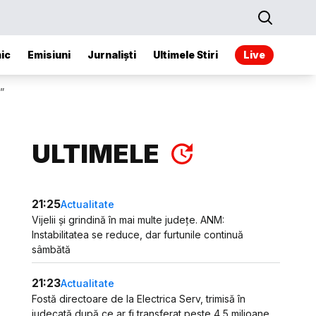
ic
Emisiuni
Jurnaliști
Ultimele Stiri
Live
ă”
ULTIMELE
21:25
Actualitate
Vijelii și grindină în mai multe județe. ANM:
Instabilitatea se reduce, dar furtunile continuă
sâmbătă
21:23
Actualitate
Fostă directoare de la Electrica Serv, trimisă în
judecată după ce ar fi transferat peste 4,5 milioane