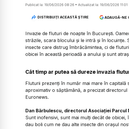
Publicat la:
19/06/2026 08:26
•
Actualizat la:
19/06/2026 11:01
DISTRIBUIȚI ACEASTĂ ȘTIRE
ADAUGĂ-NE 
Invazie de fluturi de noapte în București. Oamen
străzile, scara blocului și le intră și în locuințe
insecte care distrug îmbrăcămintea, ci de flutur
obicei în această perioadă a anului și sunt atraș
Cât timp ar putea să dureze invazia flutu
Fluturii prezenți în număr mai mare în capitală 
aproximativ o săptămână, a precizat directorul A
Euronews.
Dan Bărbulescu, directorul Asociației Parcul
Sunt inofensivi, sunt mai mulți decât de obicei,
dau boli cum ne dau alte insecte din orașul nost