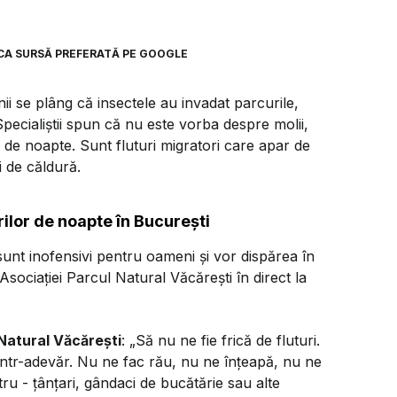
CA SURSĂ PREFERATĂ PE GOOGLE
ii se plâng că insectele au invadat parcurile,
. Specialiștii spun că nu este vorba despre molii,
i de noapte. Sunt fluturi migratori care apar de
i de căldură.
rilor de noapte în București
sunt inofensivi pentru oameni și vor dispărea în
sociației Parcul Natural Văcărești în direct la
 Natural Văcărești
: „Să nu ne fie frică de fluturi.
 într-adevăr. Nu ne fac rău, nu ne înțeapă, nu ne
ru - țânțari, gândaci de bucătărie sau alte