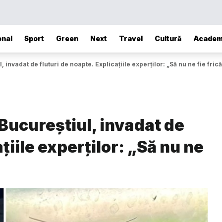
onal
Sport
Green
Next
Travel
Cultură
Academ
, invadat de fluturi de noapte. Explicațiile experților: „Să nu ne fie fric
 Bucureștiul, invadat de
țiile experților: „Să nu ne