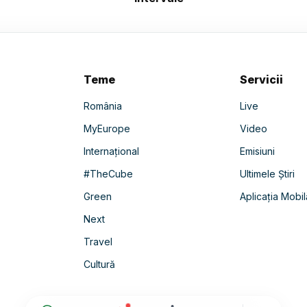
Teme
Servicii
România
Live
MyEurope
Video
Internațional
Emisiuni
#TheCube
Ultimele Știri
Green
Aplicația Mobil
Next
Travel
Cultură