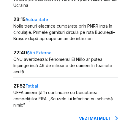
Ucraina
23:15
Actualitate
Noile trenuri electrice cumpărate prin PNRR intră în
circulație. Primele garnituri circulă pe ruta București–
Brașov după aproape un an de întârzieri
22:40
Știri Externe
ONU avertizează: Fenomenul El Niño ar putea
împinge încă 49 de milioane de oameni în foamete
acută
21:52
Fotbal
UEFA amenință în continuare cu boicotarea
competițiilor FIFA: „Scuzele lui Infantino nu schimbă
nimic”
VEZI MAI MULT