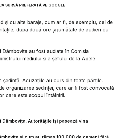
CA SURSĂ PREFERATĂ PE GOOGLE
d și cu alte baraje, cum ar fi, de exemplu, cel de
itățile, după două ore și jumătate de audieri cu
 și Dâmbovița au fost audiate în Comisia
nistrului mediului și a șefului de la Apele
 ședință. Acuzațiile au curs din toate părțile.
e organizarea ședinței, care ar fi fost convocată
or care este scopul întâlnirii.
 Dâmbovița. Autoritățile își pasează vina
Dâmbovița și cum au rămas 100.000 de oameni fără