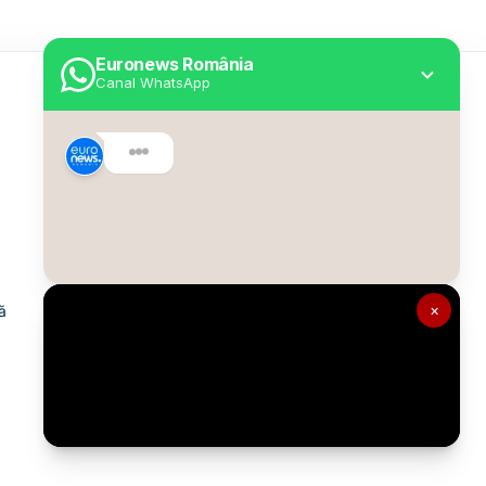
Euronews România
Canal WhatsApp
Utile
Despre Euronews
Declarație accesibilitate
Politica Cookie
Politica de confidențialitate
×
ă
Formular de contact
Transparență în utilizarea AI
Gestionați preferințele