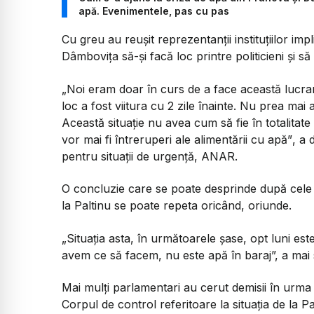
apă. Evenimentele, pas cu pas
Cu greu au reușit reprezentanții instituțiilor imp
Dâmbovița să-și facă loc printre politicieni și s
„Noi eram doar în curs de a face această lucrar
loc a fost viitura cu 2 zile înainte. Nu prea mai a
Această situație nu avea cum să fie în totalitate 
vor mai fi întreruperi ale alimentării cu apă”
, a 
pentru situații de urgență, ANAR.
O concluzie care se poate desprinde după cele do
la Paltinu se poate repeta oricând, oriunde.
„Situația asta, în următoarele șase, opt luni este
avem ce să facem, nu este apă în baraj”, a mai
Mai mulți parlamentari au cerut demisii în urma c
Corpul de control referitoare la situaţia de la Pa