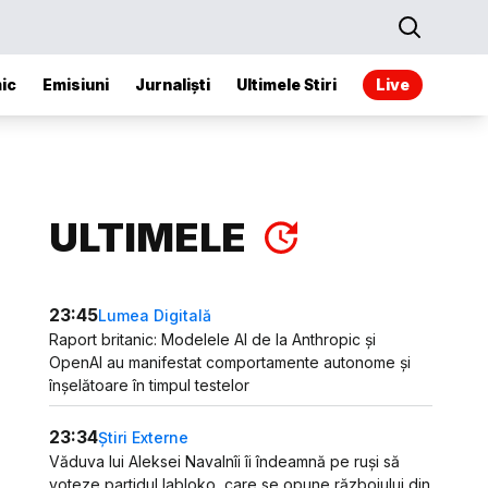
ic
Emisiuni
Jurnaliști
Ultimele Stiri
Live
ULTIMELE
23:45
Lumea Digitală
Raport britanic: Modelele AI de la Anthropic și
OpenAI au manifestat comportamente autonome și
înșelătoare în timpul testelor
23:34
Știri Externe
Văduva lui Aleksei Navalnîi îi îndeamnă pe ruși să
voteze partidul Iabloko, care se opune războiului din