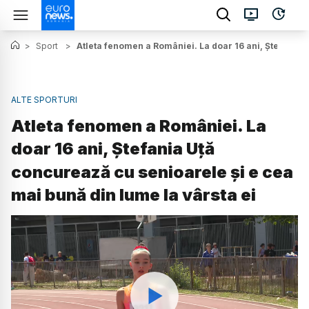
>
Sport
>
Atleta fenomen a României. La doar 16 ani, Ștefania U
ALTE SPORTURI
Atleta fenomen a României. La
doar 16 ani, Ștefania Uță
concurează cu senioarele și e cea
mai bună din lume la vârsta ei