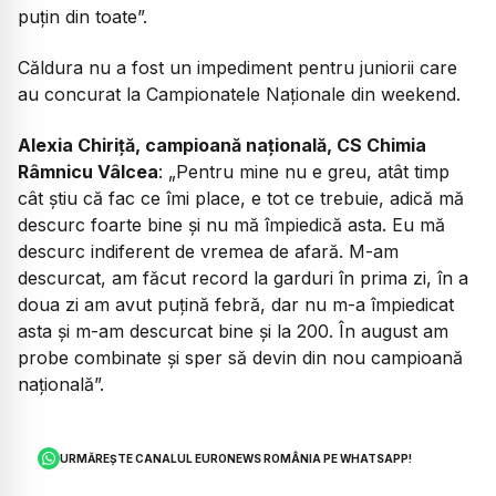
puțin din toate”.
Căldura nu a fost un impediment pentru juniorii care
au concurat la Campionatele Naționale din weekend.
Alexia Chiriță, campioană națională, CS Chimia
Râmnicu Vâlcea
: „Pentru mine nu e greu, atât timp
cât știu că fac ce îmi place, e tot ce trebuie, adică mă
descurc foarte bine și nu mă împiedică asta. Eu mă
descurc indiferent de vremea de afară. M-am
descurcat, am făcut record la garduri în prima zi, în a
doua zi am avut puțină febră, dar nu m-a împiedicat
asta și m-am descurcat bine și la 200. În august am
probe combinate și sper să devin din nou campioană
națională”.
URMĂREȘTE CANALUL EURONEWS ROMÂNIA PE WHATSAPP!