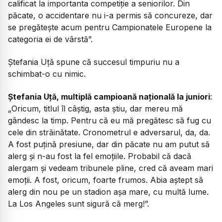
calificat la importanta competiție a seniorilor. Din
păcate, o accidentare nu i-a permis să concureze, dar
se pregătește acum pentru Campionatele Europene la
categoria ei de vârstă”.
Ștefania Uță spune că succesul timpuriu nu a
schimbat-o cu nimic.
Ștefania Uță, multiplă campioană națională la juniori
:
„Oricum, titlul îl câștig, asta știu, dar mereu mă
gândesc la timp. Pentru că eu mă pregătesc să fug cu
cele din străinătate. Cronometrul e adversarul, da, da.
A fost puțină presiune, dar din păcate nu am putut să
alerg și n-au fost la fel emoțiile. Probabil că dacă
alergam și vedeam tribunele pline, cred că aveam mari
emoții. A fost, oricum, foarte frumos. Abia aștept să
alerg din nou pe un stadion așa mare, cu multă lume.
La Los Angeles sunt sigură că merg!”.