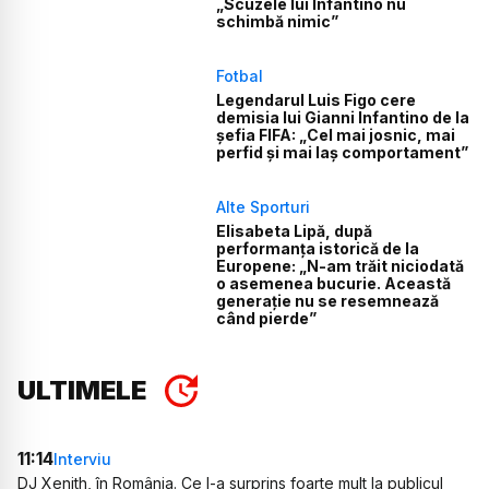
„Scuzele lui Infantino nu
schimbă nimic”
Fotbal
Legendarul Luis Figo cere
demisia lui Gianni Infantino de la
șefia FIFA: „Cel mai josnic, mai
perfid și mai laș comportament”
Alte Sporturi
Elisabeta Lipă, după
performanța istorică de la
Europene: „N-am trăit niciodată
o asemenea bucurie. Această
generație nu se resemnează
când pierde”
ULTIMELE
11:14
Interviu
DJ Xenith, în România. Ce l-a surprins foarte mult la publicul