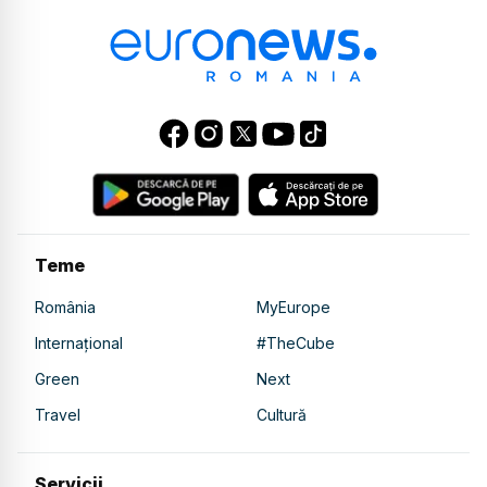
Teme
România
MyEurope
Internațional
#TheCube
Green
Next
Travel
Cultură
Servicii