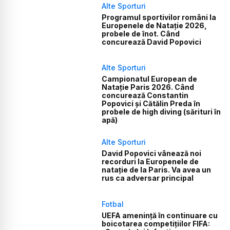
Alte Sporturi
Programul sportivilor români la
Europenele de Natație 2026,
probele de înot. Când
concurează David Popovici
Alte Sporturi
Campionatul European de
Natație Paris 2026. Când
concurează Constantin
Popovici și Cătălin Preda în
probele de high diving (sărituri în
apă)
Alte Sporturi
David Popovici vânează noi
recorduri la Europenele de
natație de la Paris. Va avea un
rus ca adversar principal
Fotbal
UEFA amenință în continuare cu
boicotarea competițiilor FIFA: