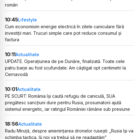
român
10:45
Lifestyle
Cum economisim energie electrică în zilele caniculare fără
investiții mari. Trucuri simple care pot reduce consumul și
factura
10:11
Actualitate
UPDATE. Operațiunea de pe Dunăre, finalizată. Toate cele
patru barje au fost scufundate: Am câștigat opt centimetri la
Cernavodă
10:01
Actualitate
PE SCURT: România își caută refugiu de caniculă, SUA
pregătesc sancțiuni dure pentru Rusia, prosumatorii ajută
sistemul energetic, iar ratingul României rămâne sub presiune
18:56
Actualitate
Radu Miruță, despre amenințarea dronelor rusești: „Rusia își va
schimba tactica. Și noi va trebui să ne readaptăm”