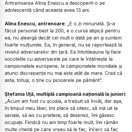
Antrenoarea Alina Enescu a descoperit-o pe
adolescentă când aceasta avea 13 ani.
Alina Enescu, antrenoare
: „E o zi minunată. Și-a
făcut personal best la 200, e o cursă atipică pentru
ea, nu aleargă decât cel mult o dată pe an și suntem
foarte mulțumite. Ea, în general, nu se raportează la
nivelul adversarelor din țară. Ea întotdeauna își face
socotelile cu adversarele pe care le întâlnește la
campionatele europene, la campionatele mondiale și
atunci discrepanța nu mai este atât de mare. Cred că
asta, totuși, o ține cu picioarele pe pământ”.
Ștefania Uță, multiplă campioană națională la juniori
:
„Acum am fost cu școala, a trebuit să învăț, dar așa,
în timpul meu liber, îmi place să citesc, să mă uit la
seriale, să ies cu prietenii, să desenez, îmi găsesc
ocupații. Fiindcă nu am timp foarte mult, îmi rămân
multe chestii pe care vreau să le fac, încerc să fac