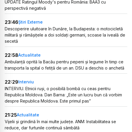
UPDATE Ratingul Moody's pentru România: BAA3 cu
perspectivă negativă
23:46
Știri Externe
Descoperire uluitoare în Dunăre, la Budapesta: o motocicletă
militară și rămășițele a doi soldați germani, scoase la iveală de
secetă
22:58
Actualitate
Ambulanță oprită la Bacău pentru pepeni și legume în timp ce
transporta la spital o fetiță de un an. DSU a deschis o anchetă
22:29
Interviu
INTERVIU. Etnicii ruși, o posibilă bombă cu ceas pentru
Republica Moldova. Dan Barna: „Este un lucru bun că vorbim
despre Republica Moldova. Este primul pas”
21:25
Actualitate
Vijelii și grindină în mai multe județe. ANM: Instabilitatea se
reduce, dar furtunile continuă sâmbătă