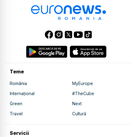
Teme
România
MyEurope
Internațional
#TheCube
Green
Next
Travel
Cultură
Servicii