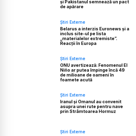
și Pakistanul semnează un pact
de apărare
Știri Externe
Belarus a interzis Euronews și a
inclus site-ul pe lista
„materialelor extremiste”.
Reacții în Europa
Știri Externe
ONU avertizează: Fenomenul El
Niño ar putea împinge încă 49
de milioane de oameni în
foamete acută
Știri Externe
Iranul și Omanul au convenit
asupra unei rute pentru nave
prin Strâmtoarea Hormuz
Știri Externe