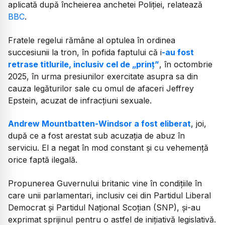
aplicată după încheierea anchetei Poliției, relatează
BBC
.
Fratele regelui rămâne al optulea în ordinea
succesiunii la tron, în pofida faptului că i
-au fost
retrase titlurile, inclusiv cel de „prinț”
, în octombrie
2025, în urma presiunilor exercitate asupra sa din
cauza legăturilor sale cu omul de afaceri Jeffrey
Epstein, acuzat de infracțiuni sexuale.
Andrew Mountbatten-Windsor a fost eliberat
, joi,
după ce a fost arestat sub acuzația de abuz în
serviciu. El a negat în mod constant și cu vehemență
orice faptă ilegală.
Propunerea Guvernului britanic vine în condițiile în
care unii parlamentari, inclusiv cei din Partidul Liberal
Democrat și Partidul Național Scoțian (SNP), și-au
exprimat sprijinul pentru o astfel de inițiativă legislativă.