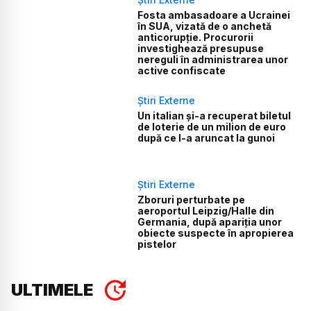
Fosta ambasadoare a Ucrainei
în SUA, vizată de o anchetă
anticorupție. Procurorii
investighează presupuse
nereguli în administrarea unor
active confiscate
Știri Externe
Un italian și-a recuperat biletul
de loterie de un milion de euro
după ce l-a aruncat la gunoi
Știri Externe
Zboruri perturbate pe
aeroportul Leipzig/Halle din
Germania, după apariția unor
obiecte suspecte în apropierea
pistelor
ULTIMELE