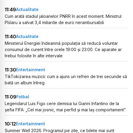
11:49
Actualitate
Cum arată stadiul jaloanelor PNRR în acest moment. Ministrul
Pîslaru a salvat 3,4 miliarde de euro nerambursabili
11:40
Actualitate
Ministerul Energiei îndeamnă populația să reducă voluntar
consumul de curent între orele 19:00 și 23:00. Ce aparate ar
trebui folosite în alte intervale
11:30
Entertainment
TikTokizarea muzicii: cum a ajuns un refren de trei secunde să
bată un album întreg
11:09
Fotbal
Legendarul Luis Figo cere demisia lui Gianni Infantino de la
șefia FIFA: „Cel mai josnic, mai perfid și mai laș comportament”
10:12
Entertainment
Summer Well 2026. Programul pe zile, ce bilete mai sunt