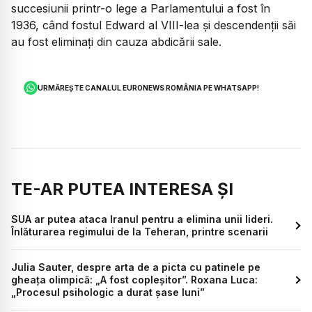
succesiunii printr-o lege a Parlamentului a fost în
1936, când fostul Edward al VIII-lea și descendenții săi
au fost eliminați din cauza abdicării sale.
URMĂREȘTE CANALUL EURONEWS ROMÂNIA PE WHATSAPP!
TE-AR PUTEA INTERESA ȘI
SUA ar putea ataca Iranul pentru a elimina unii lideri.
Înlăturarea regimului de la Teheran, printre scenarii
Julia Sauter, despre arta de a picta cu patinele pe
gheața olimpică: „A fost copleșitor”. Roxana Luca:
„Procesul psihologic a durat șase luni”