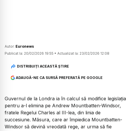
Autor:
Euronews
Publicat la:
20/02/2026 19:55
•
Actualizat la:
23/02/2026 12:08
DISTRIBUIȚI ACEASTĂ ȘTIRE
ADAUGĂ-NE CA SURSĂ PREFERATĂ PE GOOGLE
Guvernul de la Londra ia în calcul să modifice legislația
pentru a-l elimina pe Andrew Mountbatten-Windsor,
fratele Regelui Charles al III-lea, din linia de
succesiune. Măsura, care ar împiedica Mountbatten-
Windsor să devină vreodată rege, ar urma să fie