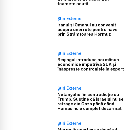
foamete acută
Știri Externe
Iranul și Omanul au convenit
asupra unei rute pentru nave
prin Strâmtoarea Hormuz
Știri Externe
Beijingul introduce noi măsuri
economice împotriva SUA și
înăsprește controalele la export
Știri Externe
Netanyahu, în contradicție cu
Trump. Susține că Israelul nu se
retrage din Gaza până când
Hamas nu e complet dezarmat
Știri Externe
Mai mulți sportivi au dispărut