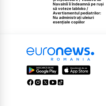
Navalnîi îi îndeamnă pe ruși
să voteze Iabloko /
Avertismentul pediatrilor:
Nu administrați uleiuri
esențiale copiilor