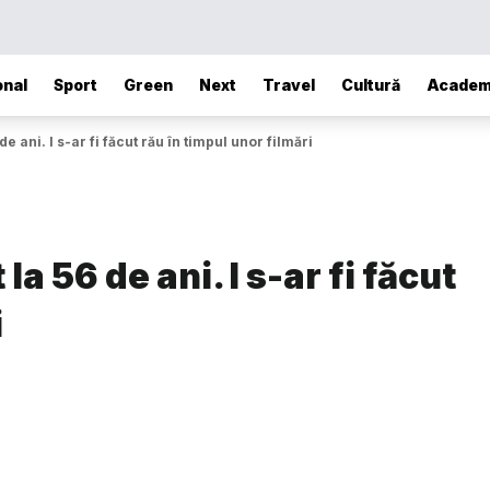
onal
Sport
Green
Next
Travel
Cultură
Academ
de ani. I s-ar fi făcut rău în timpul unor filmări
la 56 de ani. I s-ar fi făcut
i