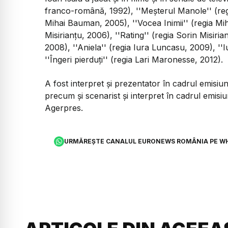
franco-română, 1992), ''Meşterul Manole'' (regia
Mihai Bauman, 2005), ''Vocea Inimii'' (regia Mi
Misirianţu, 2006), ''Rating'' (regia Sorin Misiri
2008), ''Aniela'' (regia Iura Luncasu, 2009), ''I
''Îngeri pierduţi'' (regia Lari Maronesse, 2012).
A fost interpret şi prezentator în cadrul emisiu
precum şi scenarist şi interpret în cadrul emisiu
Agerpres.
URMĂREȘTE CANALUL EURONEWS ROMÂNIA PE W