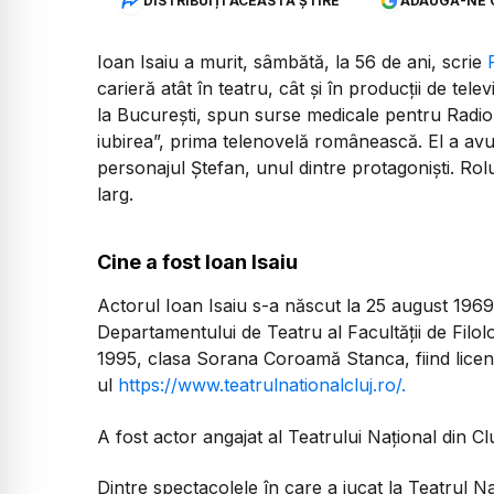
DISTRIBUIȚI ACEASTĂ ȘTIRE
ADAUGĂ-NE 
Ioan Isaiu a murit, sâmbătă, la 56 de ani, scrie
carieră atât în teatru, cât și în producții de telev
la București, spun surse medicale pentru Radio
iubirea”, prima telenovelă românească. El a avut
personajul Ștefan, unul dintre protagoniști. Rolu
larg.
Cine a fost Ioan Isaiu
Actorul Ioan Isaiu s-a născut la 25 august 1969
Departamentului de Teatru al Facultăţii de Filol
1995, clasa Sorana Coroamă Stanca, fiind licenţi
ul
https://www.teatrulnationalcluj.ro/.
A fost actor angajat al Teatrului Naţional din Clu
Dintre spectacolele în care a jucat la Teatrul Na