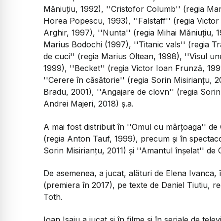
Măniuţiu, 1992), ''Cristofor Columb'' (regia Ma
Horea Popescu, 1993), ''Falstaff'' (regia Victor 
Arghir, 1997), ''Nunta'' (regia Mihai Măniuţiu, 
Marius Bodochi (1997), ''Titanic vals'' (regia 
de cuci'' (regia Marius Oltean, 1998), ''Visul un
1999), ''Becket'' (regia Victor Ioan Frunză, 199
''Cerere în căsătorie'' (regia Sorin Misirianţu, 
Bradu, 2001), ''Angajare de clovn'' (regia Sorin
Andrei Majeri, 2018) ş.a.
A mai fost distribuit în ''Omul cu mârţoaga'' d
(regia Anton Tauf, 1999), precum şi în spectaco
Sorin Misirianţu, 2011) şi ''Amantul înşelat'' de 
De asemenea, a jucat, alături de Elena Ivanca, 
(premiera în 2017), pe texte de Daniel Tiutiu, r
Toth.
Ioan Isaiu a jucat şi în filme şi în seriale de te