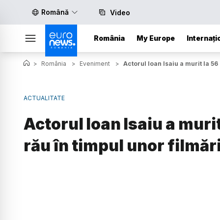
Română
Video
România
My Europe
Internați
>
România
>
Eveniment
>
Actorul Ioan Isaiu a murit la 56 
ACTUALITATE
Actorul Ioan Isaiu a murit 
rău în timpul unor filmăr