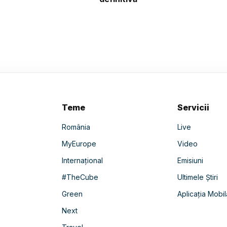
Teme
Servicii
România
Live
MyEurope
Video
Internațional
Emisiuni
#TheCube
Ultimele Știri
Green
Aplicația Mobil
Next