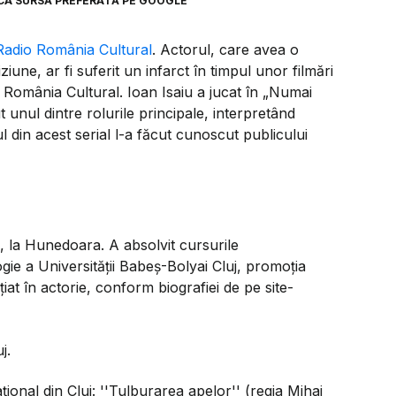
CA SURSĂ PREFERATĂ PE GOOGLE
Radio România Cultural
. Actorul, care avea o
iziune, ar fi suferit un infarct în timpul unor filmări
 România Cultural. Ioan Isaiu a jucat în „Numai
 unul dintre rolurile principale, interpretând
l din acest serial l-a făcut cunoscut publicului
, la Hunedoara. A absolvit cursurile
ogie a Universităţii Babeş-Bolyai Cluj, promoţia
at în actorie, conform biografiei de pe site-
j.
ţional din Cluj: ''Tulburarea apelor'' (regia Mihai