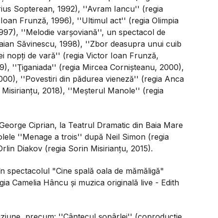
rius Sopterean, 1992), ''Avram Iancu'' (regia
Ioan Frunză, 1996), ''Ultimul act'' (regia Olimpia
1997), ''Melodie varşoviană'', un spectacol de
Traian Săvinescu, 1998), ''Zbor deasupra unui cuib
ei nopţi de vară'' (regia Victor Ioan Frunză,
9), ''Ţiganiada'' (regia Mircea Cornişteanu, 2000),
2000), ''Povestiri din pădurea vieneză'' (regia Anca
 Misirianţu, 2018), ''Meşterul Manole'' (regia
e George Ciprian, la Teatrul Dramatic din Baia Mare
lele ''Menage a trois'' după Neil Simon (regia
Orlin Diakov (regia Sorin Misirianţu, 2015).
în spectacolul "Cine spală oala de mămăligă"
egia Camelia Hâncu şi muzica originală live - Edith
leviziune, precum: ''Cântecul şopârlei'' (coproducţie