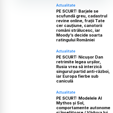
Actualitate
PE SCURT: Barjele se
scufundă greu, cadastrul
revine online, frații Tate
cer cauțiune, canotorii
români strălucesc, iar
Moody’s decide soarta
ratingului României
Actualitate
PE SCURT: Nicușor Dan
retrimite legea urșilor,
Rusia vrea să interzică
singurul partid anti-război,
iar Europa fierbe sub
caniculă
Actualitate
PE SCURT: Modelele AI
Mythos și Sol,
comportamente autonome
și înșelătoare / Văduva lui