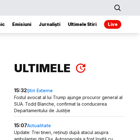
ic
Emisiuni
Jurnaliști
Ultimele Stiri
Live
ULTIMELE
15:32
Știri Externe
Fostul avocat al lui Trump ajunge procuror general al
SUA. Todd Blanche, confirmat la conducerea
Departamentului de Justiție
15:07
Actualitate
Update: Trei tineri, reținuți după atacul asupra
ambulanței din Cluj. Autospeciala a fost lovită cu