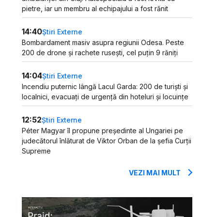
pietre, iar un membru al echipajului a fost rănit
14:40
Știri Externe
Bombardament masiv asupra regiunii Odesa. Peste
200 de drone și rachete rusești, cel puțin 9 răniți
14:04
Știri Externe
Incendiu puternic lângă Lacul Garda: 200 de turiști și
localnici, evacuați de urgență din hoteluri și locuințe
12:52
Știri Externe
Péter Magyar îl propune președinte al Ungariei pe
judecătorul înlăturat de Viktor Orban de la șefia Curții
Supreme
VEZI MAI MULT