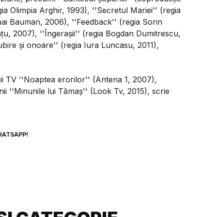
 Olimpia Arghir, 1993), ''Secretul Mariei'' (regia
hai Bauman, 2006), ''Feedback'' (regia Sorin
anţu, 2007), ''Îngeraşii'' (regia Bogdan Dumitrescu,
ubire şi onoare'' (regia Iura Luncasu, 2011),
nii TV ''Noaptea erorilor'' (Antena 1, 2007),
nii ''Minunile lui Tămaş'' (Look Tv, 2015), scrie
HATSAPP!