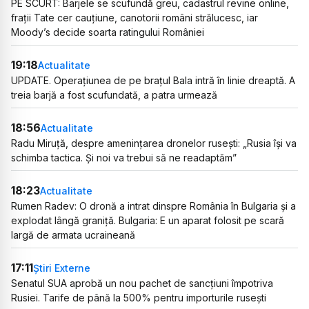
PE SCURT: Barjele se scufundă greu, cadastrul revine online,
frații Tate cer cauțiune, canotorii români strălucesc, iar
Moody’s decide soarta ratingului României
19:18
Actualitate
UPDATE. Operațiunea de pe brațul Bala intră în linie dreaptă. A
treia barjă a fost scufundată, a patra urmează
18:56
Actualitate
Radu Miruță, despre amenințarea dronelor rusești: „Rusia își va
schimba tactica. Și noi va trebui să ne readaptăm”
18:23
Actualitate
Rumen Radev: O dronă a intrat dinspre România în Bulgaria și a
explodat lângă graniță. Bulgaria: E un aparat folosit pe scară
largă de armata ucraineană
17:11
Știri Externe
Senatul SUA aprobă un nou pachet de sancțiuni împotriva
Rusiei. Tarife de până la 500% pentru importurile rusești