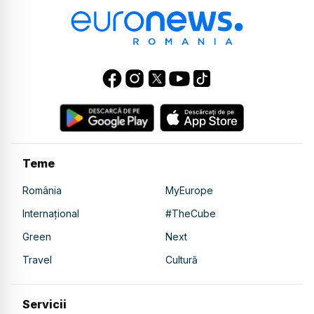
Teme
România
MyEurope
Internațional
#TheCube
Green
Next
Travel
Cultură
Servicii