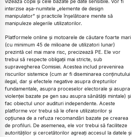
vizează copiii şi cele bazate pe date sensibile. Vor fi
interzise aşa-numitele „elemente de design
manipulator” şi practicile înşelătoare menite să
manipuleze alegerile utilizatorilor.
Platformele online şi motoarele de căutare foarte mari
(cu minimum 45 de milioane de utilizatori lunar)
prezintă cel mai mare risc, precizează PE. Ele vor
trebui să respecte obligaţii mai stricte, sub
supravegherea Comisiei. Acestea includ prevenirea
riscurilor sistemice (cum ar fi diseminarea conţinutului
ilegal, dar şi efectele negative asupra drepturilor
fundamentale, asupra proceselor electorale şi asupra
violenţei bazate pe gen sau asupra sănătăţii mintale) şi
fac obiectul unor audituri independente. Aceste
platforme vor trebui să le ofere utilizatorilor şi
opţiunea de a refuza recomandări bazate pe crearea
de profiluri. De asemenea, ele vor trebui să faciliteze
autorităţilor şi cercetătorilor agreaţi accesul la datele şi