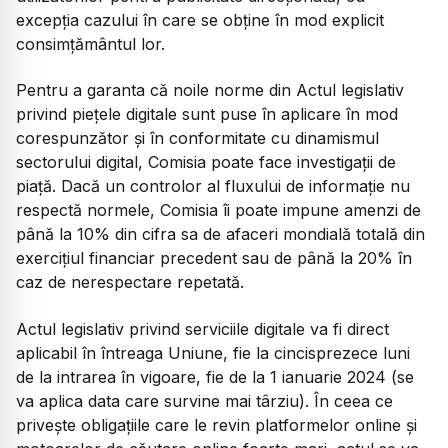
excepţia cazului în care se obţine în mod explicit
consimţământul lor.
Pentru a garanta că noile norme din Actul legislativ
privind pieţele digitale sunt puse în aplicare în mod
corespunzător şi în conformitate cu dinamismul
sectorului digital, Comisia poate face investigaţii de
piaţă. Dacă un controlor al fluxului de informaţie nu
respectă normele, Comisia îi poate impune amenzi de
până la 10% din cifra sa de afaceri mondială totală din
exerciţiul financiar precedent sau de până la 20% în
caz de nerespectare repetată.
Actul legislativ privind serviciile digitale va fi direct
aplicabil în întreaga Uniune, fie la cincisprezece luni
de la intrarea în vigoare, fie de la 1 ianuarie 2024 (se
va aplica data care survine mai târziu). În ceea ce
priveşte obligaţiile care le revin platformelor online şi