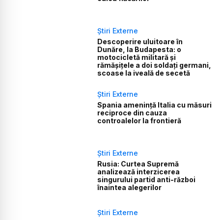
Știri Externe
Descoperire uluitoare în
Dunăre, la Budapesta: o
motocicletă militară și
rămășițele a doi soldați germani,
scoase la iveală de secetă
Știri Externe
Spania amenință Italia cu măsuri
reciproce din cauza
controalelor la frontieră
Știri Externe
Rusia: Curtea Supremă
analizează interzicerea
singurului partid anti-război
înaintea alegerilor
Știri Externe