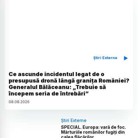
Știri Externe
Ce ascunde incidentul legat de o
presupusă dronă lângă granița României?
Generalul Bălăceanu: „Trebuie să
începem seria de întrebări”
08
.
08
.
2026
Știri Externe
SPECIAL. Europa: vară de foc.
Mărturiile românilor fugiți din
calea flăcărilor