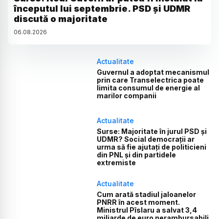
începutul lui septembrie. PSD și UDMR
discută o majoritate
06
.
08
.
2026
Actualitate
Guvernul a adoptat mecanismul
prin care Transelectrica poate
limita consumul de energie al
marilor companii
Actualitate
Surse: Majoritate în jurul PSD și
UDMR? Social democrații ar
urma să fie ajutați de politicieni
din PNL și din partidele
extremiste
Actualitate
Cum arată stadiul jaloanelor
PNRR în acest moment.
Ministrul Pîslaru a salvat 3,4
miliarde de euro nerambursabili