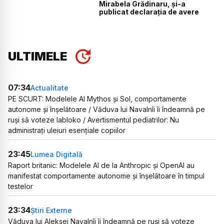
Mirabela Grădinaru, și-a
publicat declarația de avere
ULTIMELE
07:34
Actualitate
PE SCURT: Modelele AI Mythos și Sol, comportamente
autonome și înșelătoare / Văduva lui Navalnîi îi îndeamnă pe
ruși să voteze Iabloko / Avertismentul pediatrilor: Nu
administrați uleiuri esențiale copiilor
23:45
Lumea Digitală
Raport britanic: Modelele AI de la Anthropic și OpenAI au
manifestat comportamente autonome și înșelătoare în timpul
testelor
23:34
Știri Externe
Văduva lui Aleksei Navalnîi îi îndeamnă pe ruși să voteze