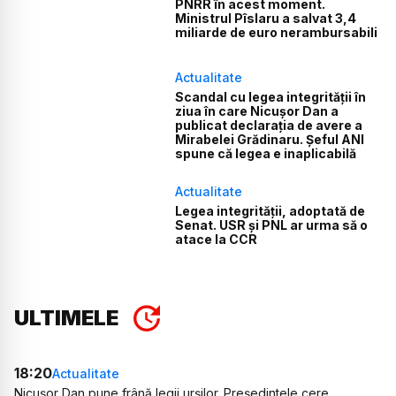
PNRR în acest moment.
Ministrul Pîslaru a salvat 3,4
miliarde de euro nerambursabili
Actualitate
Scandal cu legea integrității în
ziua în care Nicușor Dan a
publicat declarația de avere a
Mirabelei Grădinaru. Șeful ANI
spune că legea e inaplicabilă
Actualitate
Legea integrității, adoptată de
Senat. USR și PNL ar urma să o
atace la CCR
ULTIMELE
18:20
Actualitate
Nicușor Dan pune frână legii urșilor. Președintele cere