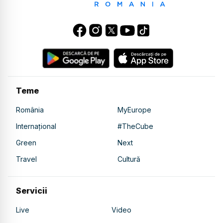
Teme
România
MyEurope
Internațional
#TheCube
Green
Next
Travel
Cultură
Servicii
Live
Video