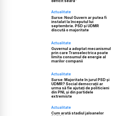
deficit seara”
Actualitate
Surse: Noul Guvern ar putea fi
instalat la începutul lui
septembrie. PSD și UDMR
discută o majoritate
Actualitate
Guvernul a adoptat mecanismul
prin care Transelectrica poate
limita consumul de energie al
marilor companii
Actualitate
Surse: Majoritate în jurul PSD și
UDMR? Social democrații ar
urma să fie ajutați de politicieni
din PNL și din partidele
extremiste
Actualitate
Cum arată stadiul jaloanelor