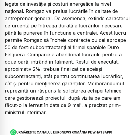
legate de investiție și costuri energetice la nivel
național. Romgaz va prelua lucrările în calitate de
antreprenor general. De asemenea, extinde caracterul
de urgență pe întreaga durată a lucrărilor necesare
până la punerea în funcțiune a centralei. Acest lucru
permite Romgaz să încheie contracte cu cei aproape
50 de foști subcontractanți ai firmei spaniole Duro
Felguera. Compania a abandonat lucrările pentru a
doua oară, intrând în faliment. Restul de executat,
aproximativ 2%, trebuie finalizat de aceiași
subcontractanți, atât pentru continuitatea lucrărilor,
cât și pentru menținerea garanțiilor. Memorandumul
reprezintă un răspuns la solicitarea echipei tehnice
care gestionează proiectul, după vizita pe care am
făcut-o la Iernut în data de 9 mai', a precizat prim-
ministrul interimar.
URMĂREȘTE CANALUL EURONEWS ROMÂNIA PE WHATSAPP!