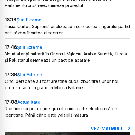
Parlamentului să reexamineze proiectul
18:18
Știri Externe
Rusia: Curtea Supremă analizează interzicerea singurului partid
anti-război înaintea alegerilor
17:46
Știri Externe
Nouă alianță militară în Orientul Mijlociu. Arabia Saudită, Turcia
și Pakistanul semnează un pact de apărare
17:38
Știri Externe
Cinci persoane au fost arestate după izbucnirea unor noi
proteste anti-imigrație în Marea Britanie
17:08
Actualitate
Românii mai pot obține gratuit prima carte electronică de
identitate. Până când este valabilă măsura
VEZI MAI MULT