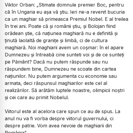
Viktor Orban: „Stimate domnule premier Boc, pentru
că în Ungaria eu așa vă știu. Ieri ne-a revenit bucuria
ca un maghiar să primeasca Premiul Nobel. E al treilea
în trei ani. Poate că și românii știu, și Bolojan fiind
orădean știe, că națiunea maghiară nu e definită și
ținută laolaltă de granițe și limbă, ci de cultura
maghiară. Noi maghiarii avem un coșmar: în el apare
Dumnezeu și întreabă cine sunteti voi și de ce sunteți
pe Pământ? Dacă nu putem răspunde sau nu
răspundem bine, Dumnezeu ne scoate din cartea
națiunilor. Nu putem argumenta cu economie sau
armata, deci răspunsul maghiarilor este cel al
realizărilor. Să arătăm luptele noastre, olimpicii noștri
și cei care au primit Nobelul.
Viitorul este al acelora care spun ce au de spus. La
anul nu va fi vorba despre viitorul guvernului, ci
despre patrie. Vom avea nevoie de maghiarii din
România”.