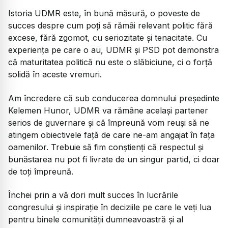
Istoria UDMR este, în bună măsură, o poveste de
succes despre cum poți să rămâi relevant politic fără
excese, fără zgomot, cu seriozitate și tenacitate. Cu
experiența pe care o au, UDMR și PSD pot demonstra
că maturitatea politică nu este o slăbiciune, ci o forță
solidă în aceste vremuri.
Am încredere că sub conducerea domnului președinte
Kelemen Hunor, UDMR va rămâne același partener
serios de guvernare și că împreună vom reuși să ne
atingem obiectivele față de care ne-am angajat în fața
oamenilor. Trebuie să fim conștienți că respectul și
bunăstarea nu pot fi livrate de un singur partid, ci doar
de toți împreună.
Închei prin a vă dori mult succes în lucrările
congresului și inspirație în deciziile pe care le veți lua
pentru binele comunității dumneavoastră și al