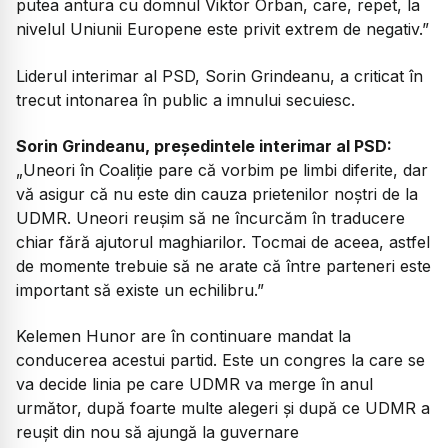
putea antura cu domnul Viktor Orban, care, repet, la
nivelul Uniunii Europene este privit extrem de negativ.”
Liderul interimar al PSD, Sorin Grindeanu, a criticat în
trecut intonarea în public a imnului secuiesc.
Sorin Grindeanu, președintele interimar al PSD:
„Uneori în Coaliție pare că vorbim pe limbi diferite, dar
vă asigur că nu este din cauza prietenilor noștri de la
UDMR. Uneori reușim să ne încurcăm în traducere
chiar fără ajutorul maghiarilor. Tocmai de aceea, astfel
de momente trebuie să ne arate că între parteneri este
important să existe un echilibru.”
Kelemen Hunor are în continuare mandat la
conducerea acestui partid. Este un congres la care se
va decide linia pe care UDMR va merge în anul
următor, după foarte multe alegeri și după ce UDMR a
reușit din nou să ajungă la guvernare