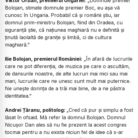
Viktor Orban, premierul Ungariei:
„Domnule premier
Bolojan, stimate domnule premier Boc, eu așa vă
cunosc în Ungaria. Probabil că și românii știu, iar
domnul prim-ministru Bolojan, fiind din Oradea, cu
siguranță știe, că națiunea maghiară nu e definită și
ținută laolaltă de granițe și limbă, ci de cultura
maghiară.”
Ilie Bolojan, premierul României:
„În afară de lucrurile
care ne pot diferenţia, de muzica pe care o ascultăm,
de dansurile noastre, de alte lucruri mai mici sau mai
mari, lucrurile care ne unesc sunt mult mai puternice.
Ne uneşte dorinţa de a trăi mai bine, de a ne păstra
identitatea.”
Andrei Țăranu, politolog:
„Cred că pur și simplu a fost
lăsat în ofsaid. Mă refer la domnul Bolojan. Domnul
Nicușor Dan ales să nu fie prezent la acest congres
tocmai pentru a nu exista niciun fel de idee că s-ar