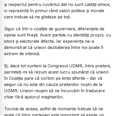
și respectul pentru cuvântul dat nu sunt calități etnice,
ci reprezintă în primul rând valori politice și morale
care trebuie să ne ghideze pe toți.
Sigur că într-o coaliție de guvernare, diferențele de
opinie sunt firești. Avem partide cu identități proprii, cu
istorii și electorate diferite. Iar experiența ne-a
demonstrat că uneori dezbaterea între noi poate fi
extrem de intensă.
Și, dacă tot suntem la Congresul UDMR, între prieteni,
permiteți-mi să rezum acest lucru spunând că uneori
în Coaliție pare că vorbim pe limbi diferite – dar vă
asigur că nu este din cauza prietenilor noștri de la
UDMR. Uneori reușim să ne încurcăm în traducere
chiar fără ajutorul maghiarilor.
Tocmai de aceea, astfel de momente trebuie să ne
arate că între parteneri este important să existe un