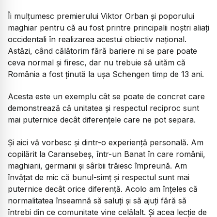
Îi mulțumesc premierului Viktor Orban și poporului
maghiar pentru că au fost printre principalii noștri aliați
occidentali în realizarea acestui obiectiv național.
Astăzi, când călătorim fără bariere ni se pare poate
ceva normal și firesc, dar nu trebuie să uităm că
România a fost ținută la ușa Schengen timp de 13 ani.
Acesta este un exemplu cât se poate de concret care
demonstrează că unitatea și respectul reciproc sunt
mai puternice decât diferențele care ne pot separa.
Și aici vă vorbesc și dintr-o experiență personală. Am
copilărit la Caransebeș, într-un Banat în care românii,
maghiarii, germanii și sârbii trăiesc împreună. Am
învățat de mic că bunul-simț și respectul sunt mai
puternice decât orice diferență. Acolo am înțeles că
normalitatea înseamnă să saluți și să ajuți fără să
întrebi din ce comunitate vine celălalt. Și acea lecție de