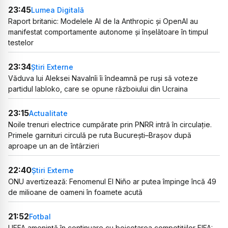
23:45
Lumea Digitală
Raport britanic: Modelele AI de la Anthropic și OpenAI au
manifestat comportamente autonome și înșelătoare în timpul
testelor
23:34
Știri Externe
Văduva lui Aleksei Navalnîi îi îndeamnă pe ruși să voteze
partidul Iabloko, care se opune războiului din Ucraina
23:15
Actualitate
Noile trenuri electrice cumpărate prin PNRR intră în circulație.
Primele garnituri circulă pe ruta București–Brașov după
aproape un an de întârzieri
22:40
Știri Externe
ONU avertizează: Fenomenul El Niño ar putea împinge încă 49
de milioane de oameni în foamete acută
21:52
Fotbal
UEFA amenință în continuare cu boicotarea competițiilor FIFA: