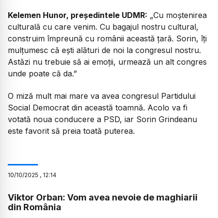
Kelemen Hunor, președintele UDMR:
„
Cu moștenirea
culturală cu care venim. Cu bagajul nostru cultural,
construim împreună cu românii această ţară. Sorin, îţi
mulţumesc că eşti alături de noi la congresul nostru.
Astăzi nu trebuie să ai emoţii, urmează un alt congres
unde poate că da.”
O miză mult mai mare va avea congresul Partidului
Social Democrat din această toamnă. Acolo va fi
votată noua conducere a PSD, iar Sorin Grindeanu
este favorit să preia toată puterea.
10
/
10
/
2025
,
12:14
Viktor Orban: Vom avea nevoie de maghiarii
din România