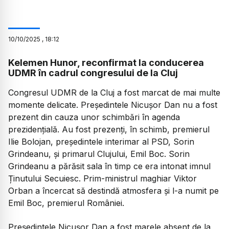
10
/
10
/
2025
,
18:12
Kelemen Hunor, reconfirmat la conducerea
UDMR în cadrul congresului de la Cluj
Congresul UDMR de la Cluj a fost marcat de mai multe
momente delicate. Președintele Nicușor Dan nu a fost
prezent din cauza unor schimbări în agenda
prezidențială. Au fost prezenți, în schimb, premierul
Ilie Bolojan, președintele interimar al PSD, Sorin
Grindeanu, și primarul Clujului, Emil Boc. Sorin
Grindeanu a părăsit sala în timp ce era intonat imnul
Ținutului Secuiesc. Prim-ministrul maghiar Viktor
Orban a încercat să destindă atmosfera și l-a numit pe
Emil Boc, premierul României.
Președintele Nicușor Dan a fost marele absent de la