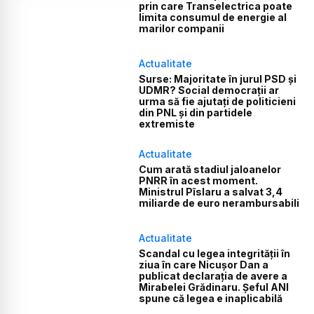
prin care Transelectrica poate
limita consumul de energie al
marilor companii
Actualitate
Surse: Majoritate în jurul PSD și
UDMR? Social democrații ar
urma să fie ajutați de politicieni
din PNL și din partidele
extremiste
Actualitate
Cum arată stadiul jaloanelor
PNRR în acest moment.
Ministrul Pîslaru a salvat 3,4
miliarde de euro nerambursabili
Actualitate
Scandal cu legea integrității în
ziua în care Nicușor Dan a
publicat declarația de avere a
Mirabelei Grădinaru. Șeful ANI
spune că legea e inaplicabilă