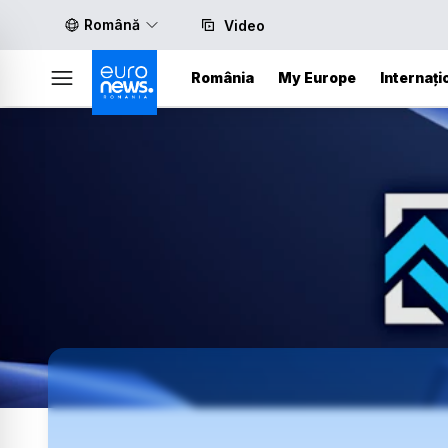
Română
Video
România
My Europe
Internați