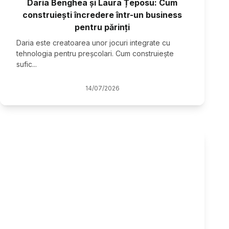
Daria Benghea și Laura Țeposu: Cum
construiești încredere într-un business
pentru părinți
Daria este creatoarea unor jocuri integrate cu
tehnologia pentru preșcolari. Cum construiește
sufic
...
14
/
07
/
2026