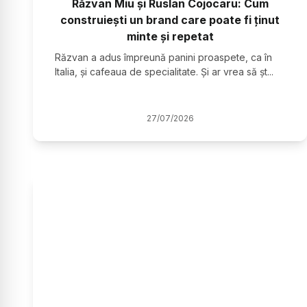
Răzvan Miu și Ruslan Cojocaru: Cum
construiești un brand care poate fi ținut
minte și repetat
Răzvan a adus împreună panini proaspete, ca în
Italia, și cafeaua de specialitate. Și ar vrea să șt
...
27
/
07
/
2026