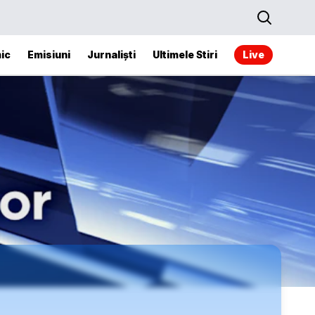
ic
Emisiuni
Jurnaliști
Ultimele Stiri
Live