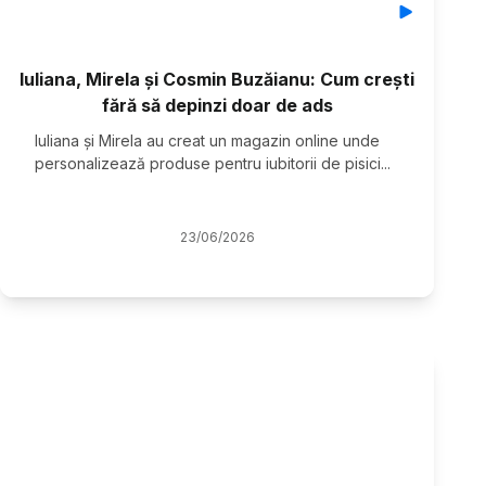
Iuliana, Mirela și Cosmin Buzăianu: Cum crești
fără să depinzi doar de ads
Iuliana şi Mirela au creat un magazin online unde
personalizează produse pentru iubitorii de pisici
...
23
/
06
/
2026