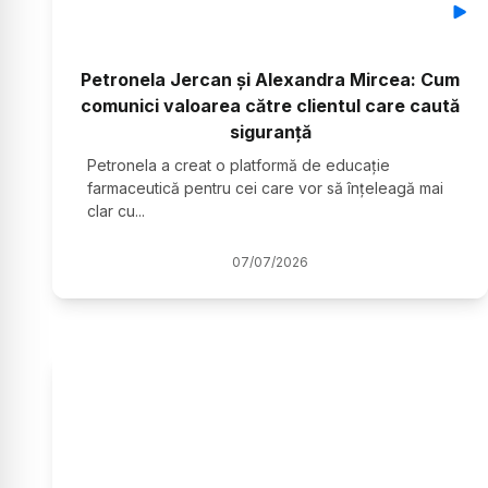
Petronela Jercan și Alexandra Mircea: Cum
comunici valoarea către clientul care caută
siguranță
Petronela a creat o platformă de educație
farmaceutică pentru cei care vor să înțeleagă mai
clar cu
...
07
/
07
/
2026