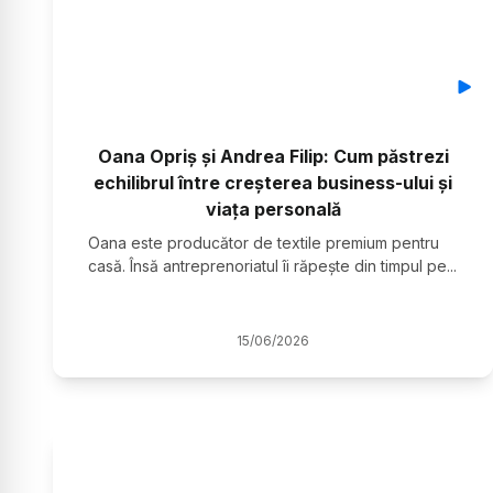
Oana Opriș și Andrea Filip: Cum păstrezi
echilibrul între creșterea business-ului și
viața personală
Oana este producător de textile premium pentru
casă. Însă antreprenoriatul îi răpește din timpul pe
...
15
/
06
/
2026