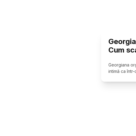
Georgia
Cum sca
Georgiana org
intimă ca într