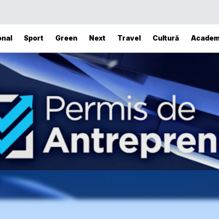
onal
Sport
Green
Next
Travel
Cultură
Academ