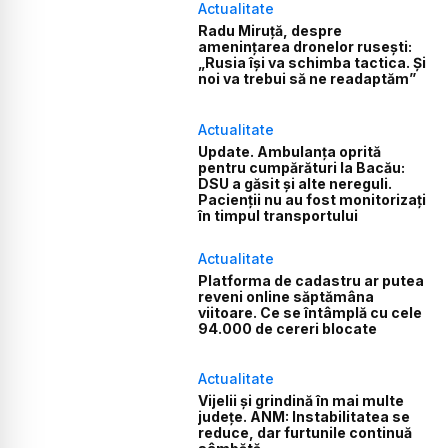
Actualitate
Radu Miruță, despre
amenințarea dronelor rusești:
„Rusia își va schimba tactica. Și
noi va trebui să ne readaptăm”
Actualitate
Update. Ambulanța oprită
pentru cumpărături la Bacău:
DSU a găsit și alte nereguli.
Pacienții nu au fost monitorizați
în timpul transportului
Actualitate
Platforma de cadastru ar putea
reveni online săptămâna
viitoare. Ce se întâmplă cu cele
94.000 de cereri blocate
Actualitate
Vijelii și grindină în mai multe
județe. ANM: Instabilitatea se
reduce, dar furtunile continuă