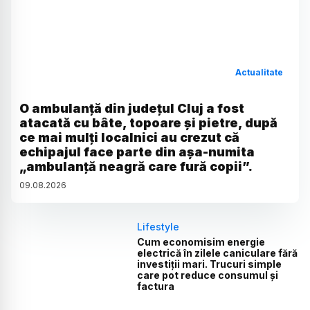
Actualitate
O ambulanță din județul Cluj a fost
atacată cu bâte, topoare și pietre, după
ce mai mulți localnici au crezut că
echipajul face parte din așa-numita
„ambulanță neagră care fură copii”.
09
.
08
.
2026
Lifestyle
Cum economisim energie
electrică în zilele caniculare fără
investiții mari. Trucuri simple
care pot reduce consumul și
factura