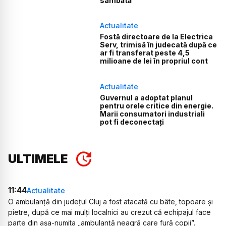
sâmbătă
Actualitate
Fostă directoare de la Electrica
Serv, trimisă în judecată după ce
ar fi transferat peste 4,5
milioane de lei în propriul cont
Actualitate
Guvernul a adoptat planul
pentru orele critice din energie.
Marii consumatori industriali
pot fi deconectați
ULTIMELE
11:44
Actualitate
O ambulanță din județul Cluj a fost atacată cu bâte, topoare și
pietre, după ce mai mulți localnici au crezut că echipajul face
parte din așa-numita „ambulanță neagră care fură copii”.