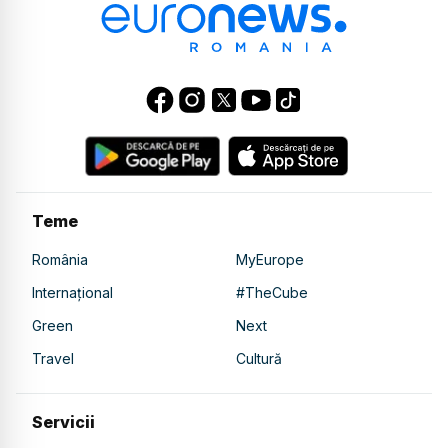
Teme
România
MyEurope
Internațional
#TheCube
Green
Next
Travel
Cultură
Servicii