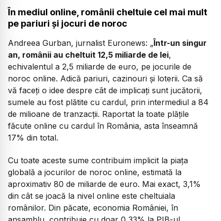
În mediul online, românii cheltuie cel mai mult
pe pariuri și jocuri de noroc
Andreea Gurban, jurnalist Euronews:
„
Într-un singur
an, românii au cheltuit 12,5 miliarde de lei
,
echivalentul a 2,5 miliarde de euro, pe jocurile de
noroc online. Adică pariuri, cazinouri și loterii. Ca să
vă faceți o idee despre cât de implicați sunt jucătorii,
sumele au fost plătite cu cardul, prin intermediul a 84
de milioane de tranzacții. Raportat la toate plățile
făcute online cu cardul în România, asta înseamnă
17% din total.
Cu toate aceste sume contribuim implicit la piața
globală a jocurilor de noroc online, estimată la
aproximativ 80 de miliarde de euro. Mai exact, 3,1%
din cât se joacă la nivel online este cheltuiala
românilor. Din păcate, economia României, în
ansamblu, contribuie cu doar 0,33% la PIB-ul