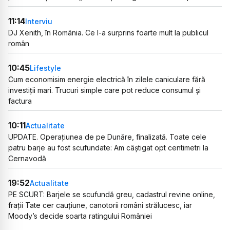
11:14
Interviu
DJ Xenith, în România. Ce l-a surprins foarte mult la publicul
român
10:45
Lifestyle
Cum economisim energie electrică în zilele caniculare fără
investiții mari. Trucuri simple care pot reduce consumul și
factura
10:11
Actualitate
UPDATE. Operațiunea de pe Dunăre, finalizată. Toate cele
patru barje au fost scufundate: Am câștigat opt centimetri la
Cernavodă
19:52
Actualitate
PE SCURT: Barjele se scufundă greu, cadastrul revine online,
frații Tate cer cauțiune, canotorii români strălucesc, iar
Moody’s decide soarta ratingului României