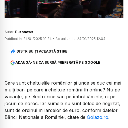
Autor:
Euronews
Publicat la:
24/01/2025 10:24
•
Actualizat la:
24/01/2025 12:04
DISTRIBUIȚI ACEASTĂ ȘTIRE
ADAUGĂ-NE CA SURSĂ PREFERATĂ PE GOOGLE
Care sunt cheltuielile românilor și unde se duc cei mai
mulți bani pe care îi cheltuie românii în online? Nu pe
vacanțe, pe electronice sau pe îmbrăcăminte, ci pe
jocuri de noroc. Iar sumele nu sunt deloc de neglizat,
sunt de ordinul miliardelor de euro, conform datelor
Băncii Naționale a României, citate de
Golazo.ro
.