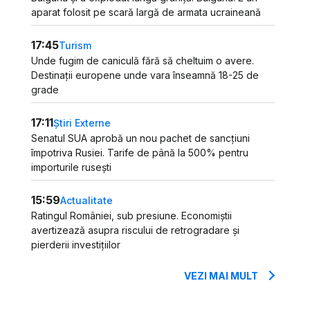
aparat folosit pe scară largă de armata ucraineană
17:45
Turism
Unde fugim de caniculă fără să cheltuim o avere.
Destinații europene unde vara înseamnă 18-25 de
grade
17:11
Știri Externe
Senatul SUA aprobă un nou pachet de sancțiuni
împotriva Rusiei. Tarife de până la 500% pentru
importurile rusești
15:59
Actualitate
Ratingul României, sub presiune. Economiștii
avertizează asupra riscului de retrogradare și
pierderii investițiilor
VEZI MAI MULT