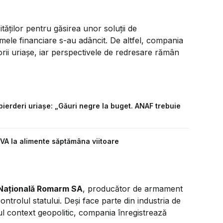
tăților pentru găsirea unor soluții de
emele financiare s-au adâncit. De altfel, compania
orii uriașe, iar perspectivele de redresare rămân
pierderi uriașe: „Găuri negre la buget. ANAF trebuie
TVA la alimente săptămâna viitoare
Națională Romarm SA
, producător de armament
ntrolul statului. Deși face parte din industria de
ul context geopolitic, compania înregistrează