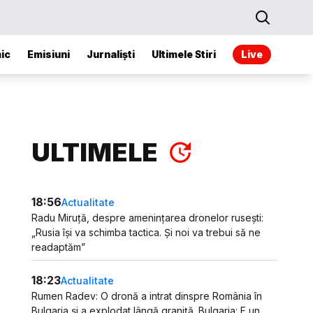
ic
Emisiuni
Jurnaliști
Ultimele Stiri
Live
ULTIMELE
18:56
Actualitate
Radu Miruță, despre amenințarea dronelor rusești:
„Rusia își va schimba tactica. Și noi va trebui să ne
readaptăm”
18:23
Actualitate
Rumen Radev: O dronă a intrat dinspre România în
Bulgaria și a explodat lângă graniță. Bulgaria: E un