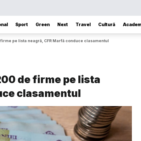
onal
Sport
Green
Next
Travel
Cultură
Academ
e firme pe lista neagră, CFR Marfă conduce clasamentul
200 de firme pe lista
uce clasamentul