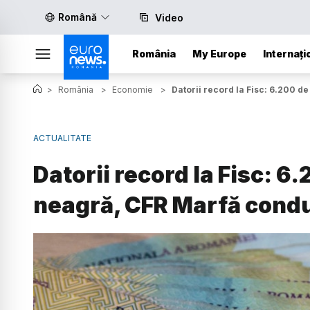
Română
Video
România
My Europe
Internați
>
România
>
Economie
>
Datorii record la Fisc: 6.200 d
ACTUALITATE
Datorii record la Fisc: 6.
neagră, CFR Marfă cond