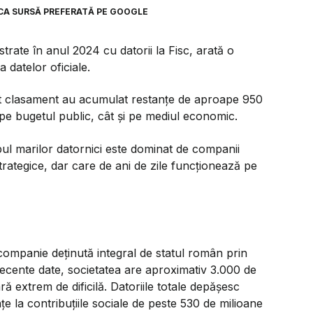
CA SURSĂ PREFERATĂ PE GOOGLE
trate în anul 2024 cu datorii la Fisc, arată o
 datelor oficiale.
est clasament au acumulat restanțe de aproape 950
 pe bugetul public, cât și pe mediul economic.
pul marilor datornici este dominat de companii
 strategice, dar care de ani de zile funcționează pe
 companie deținută integral de statul român prin
ecente date, societatea are aproximativ 3.000 de
ră extrem de dificilă. Datoriile totale depășesc
țe la contribuțiile sociale de peste 530 de milioane