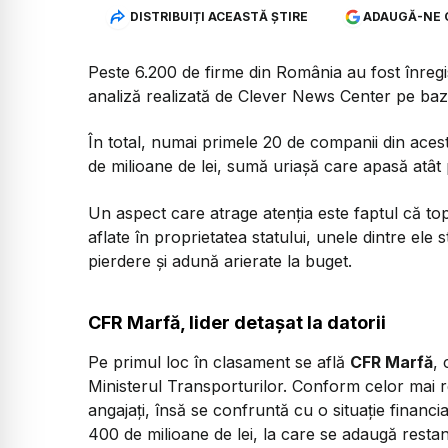
DISTRIBUIȚI ACEASTĂ ȘTIRE
ADAUGĂ-NE 
Peste 6.200 de firme din România au fost înregis
analiză realizată de Clever News Center pe baza
În total, numai primele 20 de companii din ac
de milioane de lei, sumă uriașă care apasă atât
Un aspect care atrage atenția este faptul că to
aflate în proprietatea statului, unele dintre ele
pierdere și adună arierate la buget.
CFR Marfă, lider detașat la datorii
Pe primul loc în clasament se află
CFR Marfă
,
Ministerul Transporturilor. Conform celor mai r
angajați, însă se confruntă cu o situație financia
400 de milioane de lei, la care se adaugă restan