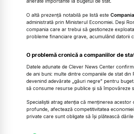
arierate importante la bugetul de stat.
O altă prezență notabilă pe listă este
Compania N
administrată prin Ministerul Economiei. Deși R
compania care ar trebui să gestioneze exploata
probleme financiare grave, acumulând datorii c
O problemă cronică a companiilor de sta
Datele adunate de Clever News Center confirmă
de ani buni: multe dintre companiile de stat din
devenind adevărate „găuri negre” pentru buget. 
să consume resurse publice și să împovăreze si
Specialiștii atrag atenția că menținerea acestor 
profunde, afectează competitivitatea economiei ș
private care sunt obligate să își plătească dările