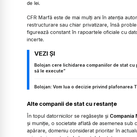
de lei.
CFR Marfă este de mai mulți ani în atenția autori
restructurare sau chiar privatizare, însă probl
figurează constant în rapoartele oficiale cu dat
incerte.
Bolojan cere lichidarea companiilor de stat cu 
să le execute”
Bolojan: Vom lua o decizie privind plafonarea 
Alte companii de stat cu restanțe
În topul datornicilor se regăsește și
Compania 
și muniție, o societate aflată de asemenea sub co
apărare, domeniu considerat prioritar în actual